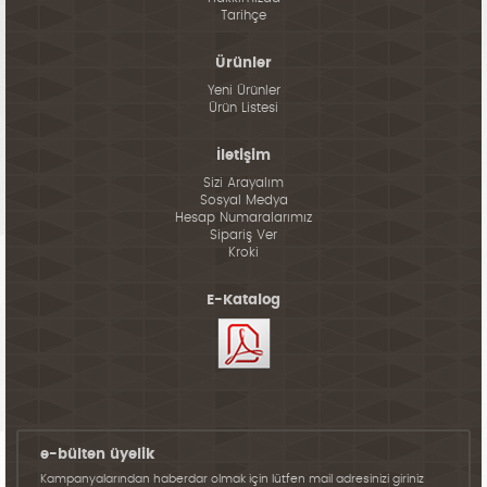
Tarihçe
Ürünler
Yeni Ürünler
Ürün Listesi
İletişim
Sizi Arayalım
Sosyal Medya
Hesap Numaralarımız
Sipariş Ver
Kroki
E-Katalog
e-bülten üyelik
Kampanyalarından haberdar olmak için lütfen mail adresinizi giriniz