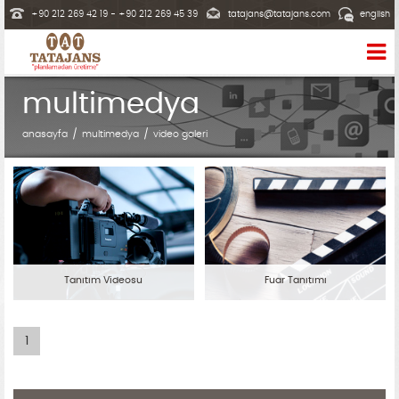
+90 212 269 42 19 - +90 212 269 45 39
tatajans@tatajans.com
english
multimedya
anasayfa
multimedya
video galeri
Tanıtım Videosu
Fuar Tanıtımı
1