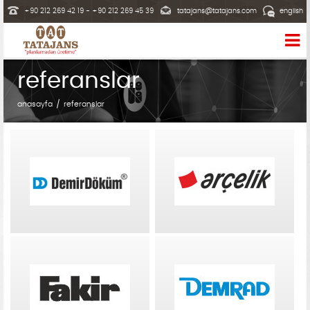
+90 212 269 42 19 - +90 212 269 45 39
tatajans@tatajans.com
english
referanslar
anasayfa
referanslar