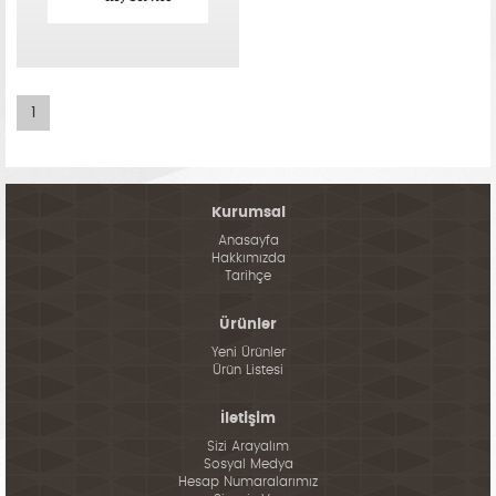
1
Kurumsal
Anasayfa
Hakkımızda
Tarihçe
Ürünler
Yeni Ürünler
Ürün Listesi
İletişim
Sizi Arayalım
Sosyal Medya
Hesap Numaralarımız